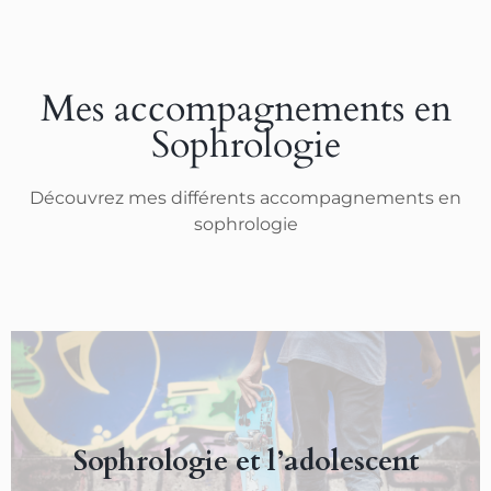
Mes accompagnements en
Sophrologie
Découvrez mes différents accompagnements en
sophrologie
En Savoir Plus
Sophrologie et l’adolescent